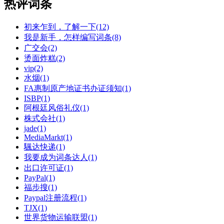
热评词条
初来乍到，了解一下(12)
我是新手，怎样编写词条(8)
广交会(2)
烫面炸糕(2)
vip(2)
水烟(1)
FA惠制原产地证书办证须知(1)
ISBP(1)
阿根廷风俗礼仪(1)
株式会社(1)
jade(1)
MediaMarkt(1)
颿达快递(1)
我要成为词条达人(1)
出口许可证(1)
PayPal(1)
福步搜(1)
Paypal注册流程(1)
TJX(1)
世界货物运输联盟(1)