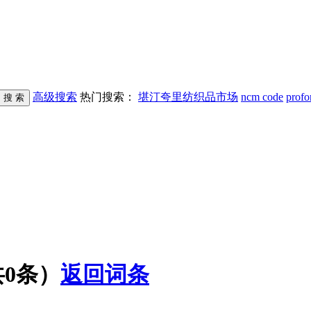
高级搜索
热门搜索：
堪汀夸里纺织品市场
ncm code
profo
共
0
条）
返回词条