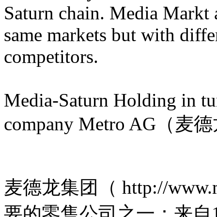
Saturn chain. Media Markt a
same markets but with diffe
competitors.
Media-Saturn Holding in tu
company Metro AG（麦
麦德龙集团（ http://www.
要的零售公司之一：来自1