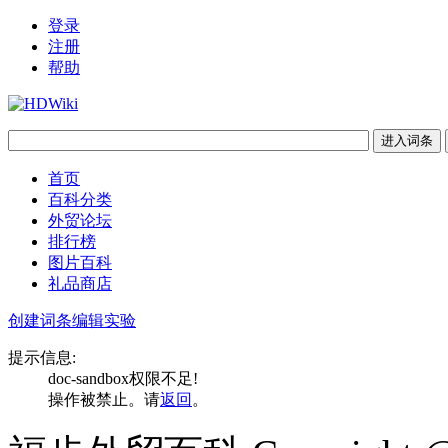
登录
注册
帮助
首页
百科分类
外贸论坛
排行榜
图片百科
礼品商店
创建词条
编辑实验
提示信息:
doc-sandbox权限不足!
操作被禁止。请
返回
。