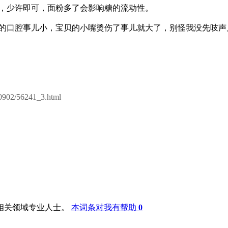
，少许即可，面粉多了会影响糖的流动性。
您的口腔事儿小，宝贝的小嘴烫伤了事儿就大了，别怪我没先吱声
00902/56241_3.html
相关领域专业人士。
本词条对我有帮助
0