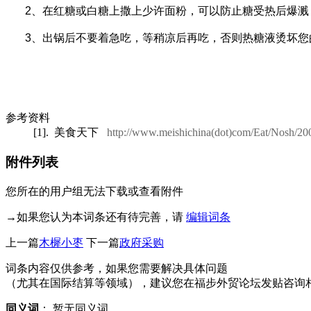
2、在红糖或白糖上撒上少许面粉，可以防止糖受热后爆溅
3、出锅后不要着急吃，等稍凉后再吃，否则热糖液烫坏
参考资料
[1].
美食天下
http://www.meishichina(dot)com/Eat/Nosh/2
附件列表
您所在的用户组无法下载或查看附件
→如果您认为本词条还有待完善，请
编辑词条
上一篇
木樨小枣
下一篇
政府采购
词条内容仅供参考，如果您需要解决具体问题
（尤其在国际结算等领域），建议您在福步外贸论坛发贴咨询
同义词
：
暂无同义词