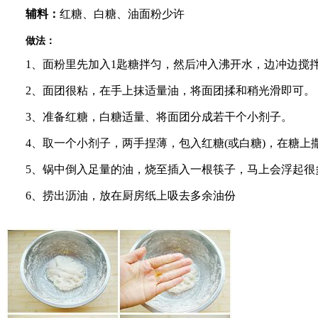
辅料：
红糖、白糖、油面粉少许
做法：
1、面粉里先加入1匙糖拌匀，然后冲入沸开水，边冲边搅
2、面团很粘，在手上抹适量油，将面团揉和稍光滑即可。
3、准备红糖，白糖适量、将面团分成若干个小剂子。
4、取一个小剂子，两手捏薄，包入红糖(或白糖)，在糖
5、锅中倒入足量的油，烧至插入一根筷子，马上会浮起很
6、捞出沥油，放在厨房纸上吸去多余油份