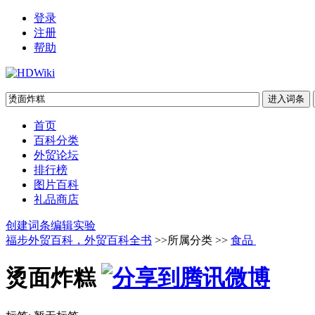
登录
注册
帮助
首页
百科分类
外贸论坛
排行榜
图片百科
礼品商店
创建词条
编辑实验
福步外贸百科，外贸百科全书
>>所属分类 >>
食品
烫面炸糕