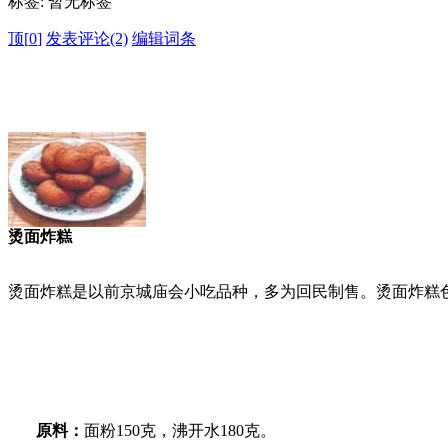
标签:
暂无标签
顶[
0
]
发表评论(2)
编辑词条
烫面炸糕
烫面炸糕是以前京城庙会小吃品种，多为回民制售。烫面炸糕
原料：
面粉150克，沸开水180克。