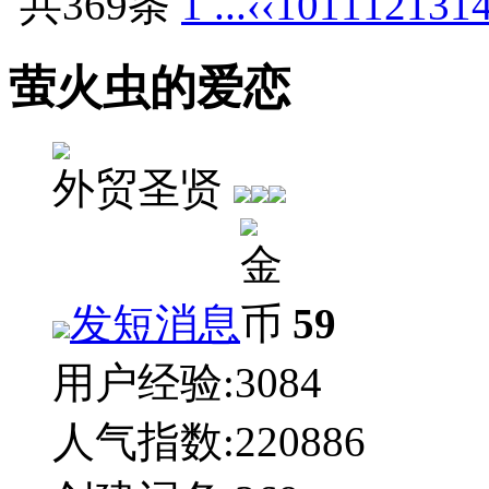
共369条
1 ...
‹‹
10
11
12
13
1
萤火虫的爱恋
外贸圣贤
发短消息
59
用户经验:
3084
人气指数:
220886