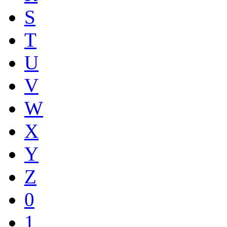
S
T
U
V
W
X
Y
Z
0
1