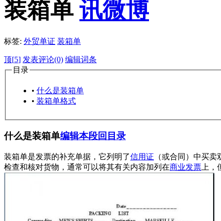
装箱单
标签:
外贸单证
装箱单
顶[
5
]
发表评论(0)
编辑词条
目录
•
什么是装箱单
•
装箱单格式
什么是装箱单
编辑本段
回目录
装箱单是发票的补充单据，它列明了
信用证
（或合同）中买卖
检查和核对货物，通常可以将其有关内容加列在
商业发票
上，