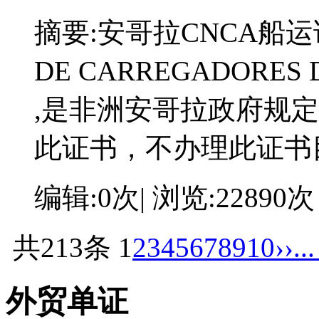
摘要:
安哥拉CNCA船运证书
DE CARREGADORES
,是非洲安哥拉政府规
此证书，不办理此证书
编辑:0次| 浏览:22890次
共213条
1
2
3
4
5
6
7
8
9
10
››
..
外贸单证