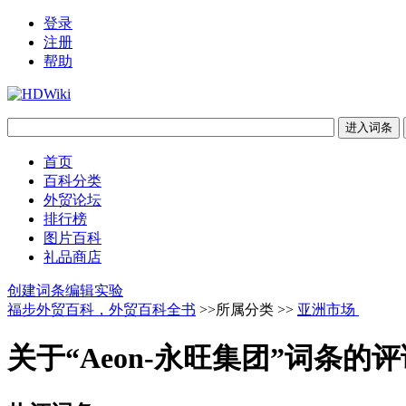
登录
注册
帮助
首页
百科分类
外贸论坛
排行榜
图片百科
礼品商店
创建词条
编辑实验
福步外贸百科，外贸百科全书
>>所属分类 >>
亚洲市场
关于“Aeon-永旺集团”词条的