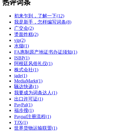
热评词条
初来乍到，了解一下(12)
我是新手，怎样编写词条(8)
广交会(2)
烫面炸糕(2)
vip(2)
水烟(1)
FA惠制原产地证书办证须知(1)
ISBP(1)
阿根廷风俗礼仪(1)
株式会社(1)
jade(1)
MediaMarkt(1)
颿达快递(1)
我要成为词条达人(1)
出口许可证(1)
PayPal(1)
福步搜(1)
Paypal注册流程(1)
TJX(1)
世界货物运输联盟(1)