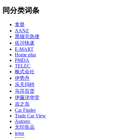
同分类词条
拿督
AANZ
黑猫宅急便
佐川快递
E-MART
Home plus
PMDA
TELEC
株式会社
伊势丹
乐天玛特
马莎百货
伊藤洋华堂
吉之岛
Car Finder
Trade Car View
Autorec
无印良品
tejen