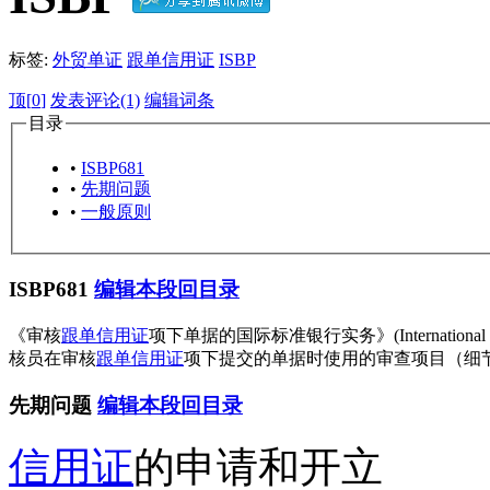
标签:
外贸单证
跟单信用证
ISBP
顶[
0
]
发表评论(1)
编辑词条
目录
•
ISBP681
•
先期问题
•
一般原则
ISBP681
编辑本段
回目录
《审核
跟单信用证
项下单据的国际标准银行实务》(International St
核员在审核
跟单信用证
项下提交的单据时使用的审查项目（细
先期问题
编辑本段
回目录
信用证
的申请和开立