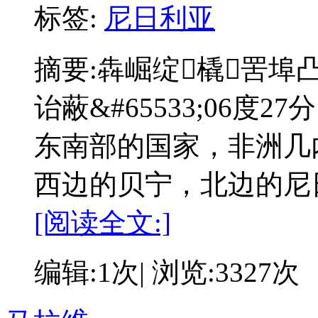
标签:
尼日利亚
摘要:
犇崛绽橇罟埠凸
诒蔽&#65533;06度
东南部的国家，非洲几
西边的贝宁，北边的尼
[阅读全文:]
编辑:1次| 浏览:3327次