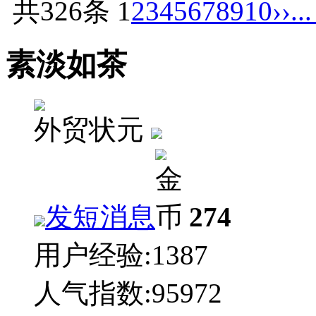
共326条
1
2
3
4
5
6
7
8
9
10
››
..
素淡如茶
外贸状元
发短消息
274
用户经验:
1387
人气指数:
95972