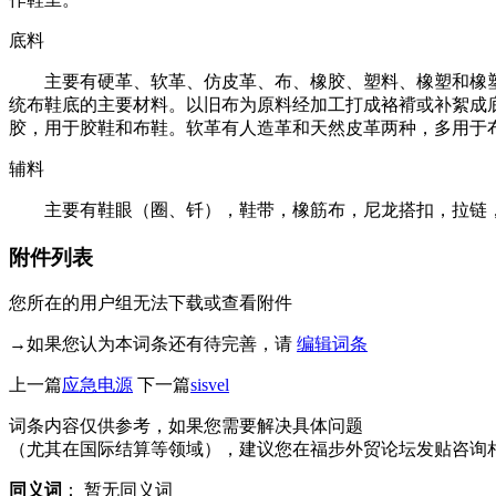
底料
主要有硬革、软革、仿皮革、布、橡胶、塑料、橡塑和橡塑
统布鞋底的主要材料。以旧布为原料经加工打成袼褙或补絮成
胶，用于胶鞋和布鞋。软革有人造革和天然皮革两种，多用于
辅料
主要有鞋眼（圈、钎），鞋带，橡筋布，尼龙搭扣，拉链，
附件列表
您所在的用户组无法下载或查看附件
→如果您认为本词条还有待完善，请
编辑词条
上一篇
应急电源
下一篇
sisvel
词条内容仅供参考，如果您需要解决具体问题
（尤其在国际结算等领域），建议您在福步外贸论坛发贴咨询
同义词
：
暂无同义词