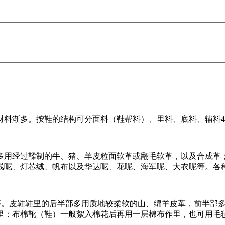
料渐多。按鞋的结构可分面料（鞋帮料）、里料、底料、辅料4
用经过鞣制的牛、猪、羊皮粒面软革或翻毛软革，以及合成革；
线呢、灯芯绒、帆布以及华达呢、花呢、海军呢、大衣呢等。各
。皮鞋鞋里的后半部多用质地较柔软的山、绵羊皮革，前半部多
里；布棉靴（鞋）一般絮入棉花后再用一层棉布作里，也可用毛