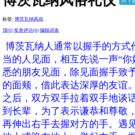
博茨瓦纳风俗礼仪
标签:
博茨瓦纳风俗
顶[
0
]
发表评论(0)
编辑词条
博茨瓦纳人通常以握手的方式
当的人见面，相互先说一声“你
悉的朋友见面，除见面握手致
的面颊，借此表达深厚的友谊
之后，双方双手拉着双手地谈
到长辈，为了表示谦恭和尊敬
再伸出右手去握对方的手。遇