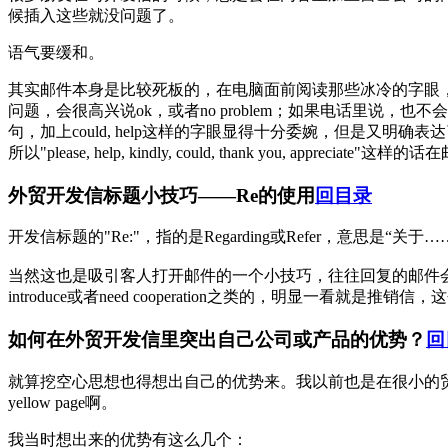
候插入这些就没问题了。
语气要缓和。
其实邮件本身是比较死板的，在电脑面前阅读那些冰冷的字眼，和面对面
问题，会很高兴说ok，或者no problem；如果电话里说，也不会有大问题；
句，加上could, help这样的字眼显得十分委婉，但是又明
所以"please, help, kindly, could, thank yo
外贸开发信标题小技巧——Re的使用
回目录
开发信标题的"Re:"，指的是Regarding或Refer，意思是“关于…
当然这也是吸引客人打开邮件的一个小技巧，往往回复的邮件
introduce或者need cooperation之类的，明显一看就是推
如何在外贸开发信里突出自己公司或产品的优势？
回
就算挖空心思想也得想出自己的优势来。我以前也是在很小的贸易公
yellow page啊。
我当时想出来的优势有这么几个：