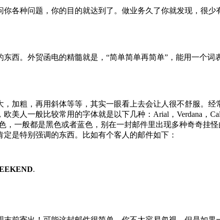
问你各种问题，你的目的就达到了。做业务久了你就发现，很少
的东西。外贸函电的精髓就是，“简单简单再简单”，能用一个词
，加粗，再用斜体等等，其实一眼看上去会让人很不舒服。经常跟
较常用的字体就是以下几种：Arial，Verdana，Calibri，T
至于颜色，一般都是黑色或者蓝色，别在一封邮件里出现多种奇奇挂
肯定是特别强调的东西。比如有个客人的邮件如下：
WEEKEND
.
周末前寄出！可能这封邮件很简单，你不太容易忽视，但是如果