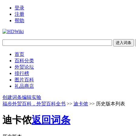
登录
注册
帮助
首页
百科分类
外贸论坛
排行榜
图片百科
礼品商店
创建词条
编辑实验
福步外贸百科，外贸百科全书
>>
迪卡侬
>> 历史版本列表
迪卡侬
返回词条