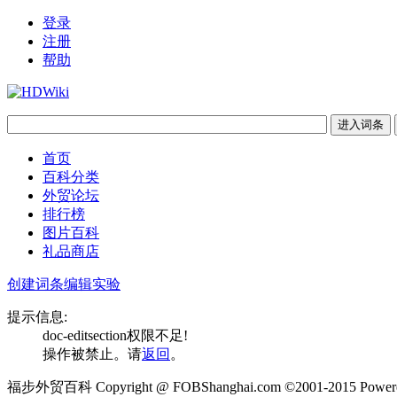
登录
注册
帮助
首页
百科分类
外贸论坛
排行榜
图片百科
礼品商店
创建词条
编辑实验
提示信息:
doc-editsection权限不足!
操作被禁止。请
返回
。
福步外贸百科 Copyright @ FOBShanghai.com ©2001-2015 Powere