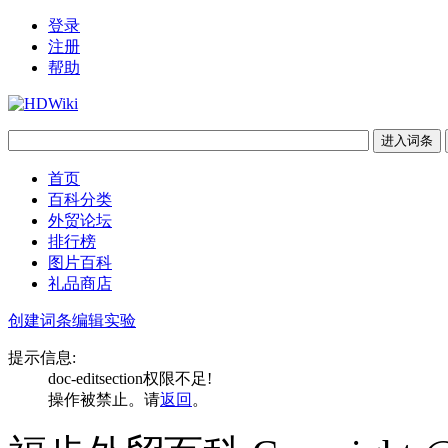
登录
注册
帮助
首页
百科分类
外贸论坛
排行榜
图片百科
礼品商店
创建词条
编辑实验
提示信息:
doc-editsection权限不足!
操作被禁止。请
返回
。