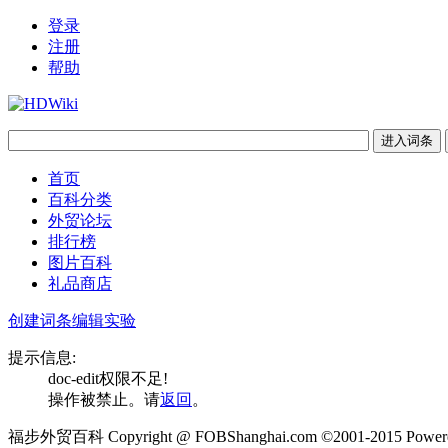
登录
注册
帮助
首页
百科分类
外贸论坛
排行榜
图片百科
礼品商店
创建词条
编辑实验
提示信息:
doc-edit权限不足!
操作被禁止。请
返回
。
福步外贸百科 Copyright @ FOBShanghai.com ©2001-2015 Powere