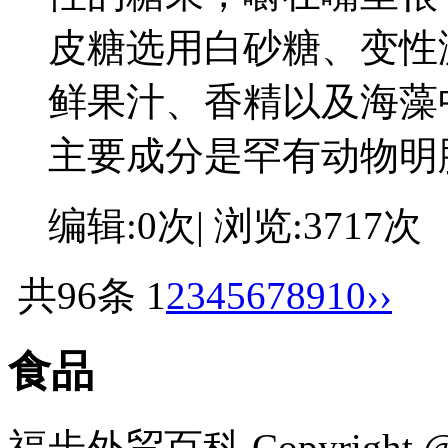
皮糖选用白砂糖、变性
鲜果汁、香精以及海藻
主要成分是罕有动物明
编辑:0次| 浏览:3717次
共96条
1
2
3
4
5
6
7
8
9
10
››
食品
福步外贸百科 Copyright @ F