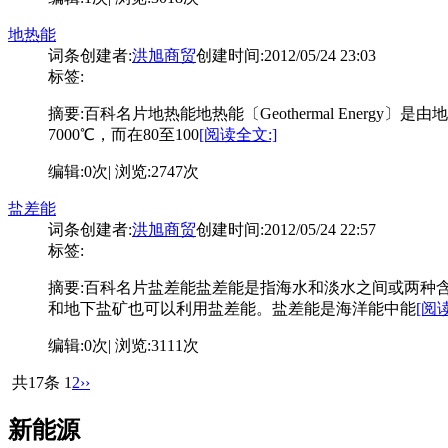
地热能
词条创建者:
洪旭商贸
创建时间:2012/05/24 23:03
标签:
摘要:
百科名片地热能地热能〔Geothermal Ene
7000℃，而在80至100
[阅读全文:]
编辑:0次| 浏览:2747次
盐差能
词条创建者:
洪旭商贸
创建时间:2012/05/24 22:57
标签:
摘要:
百科名片盐差能盐差能是指海水和淡水之间或两种
和地下盐矿也可以利用盐差能。盐差能是海洋能中能
[阅
编辑:0次| 浏览:3111次
共17条
1
2
››
新能源