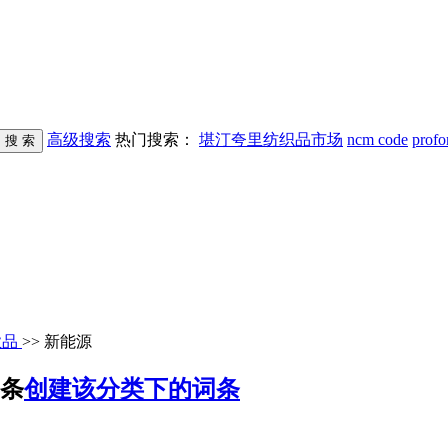
高级搜索
热门搜索：
堪汀夸里纺织品市场
ncm code
profo
业品
>> 新能源
词条
创建该分类下的词条