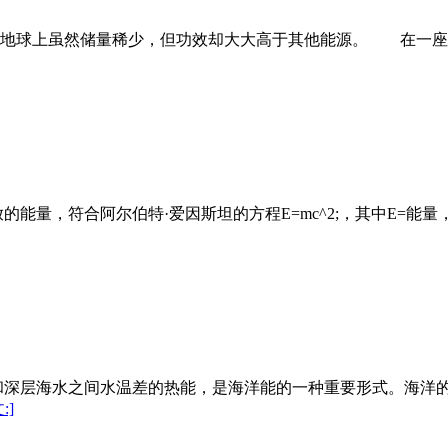
上虽然储量稀少，但功效却大大高于其他能源。 在一座普通
能量，符合阿尔伯特·爱因斯坦的方程E=mc^2;，其中E=能量
和深层海水之间水温差的热能，是海洋能的一种重要形式。海洋
:]