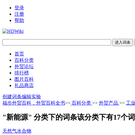
登录
注册
帮助
首页
百科分类
外贸论坛
排行榜
图片百科
礼品商店
创建词条
编辑实验
福步外贸百科，外贸百科全书
>>
百科分类
>>
外贸产品
>>
工
"新能源" 分类下的词条
该分类下有17个
天然气水合物