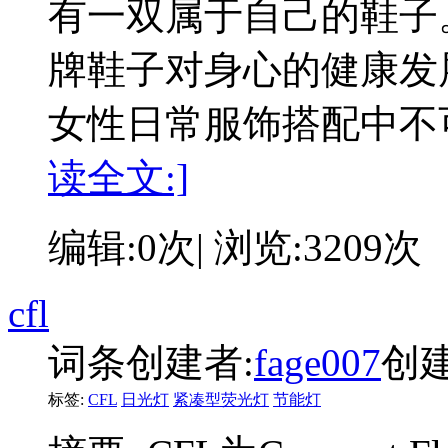
有一双属于自己的鞋子
牌鞋子对身心的健康发
女性日常服饰搭配中不
读全文:]
编辑:0次| 浏览:3209次
cfl
词条创建者:
fage007
创建时
标签:
CFL
日光灯
紧凑型荧光灯
节能灯