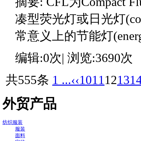
摘要:
CFL为Compact F
凑型荧光灯或日光灯(compact
常意义上的节能灯(energy
编辑:0次| 浏览:3690次
共555条
1 ...
‹‹
10
11
12
13
1
外贸产品
纺织服装
服装
面料