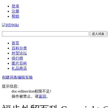
登录
注册
帮助
首页
百科分类
外贸论坛
排行榜
图片百科
礼品商店
创建词条
编辑实验
提示信息:
doc-editsection权限不足!
操作被禁止。请
返回
。