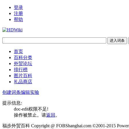
登录
注册
帮助
首页
百科分类
外贸论坛
排行榜
图片百科
礼品商店
创建词条
编辑实验
提示信息:
doc-edit权限不足!
操作被禁止。请
返回
。
福步外贸百科 Copyright @ FOBShanghai.com ©2001-2015 Powere