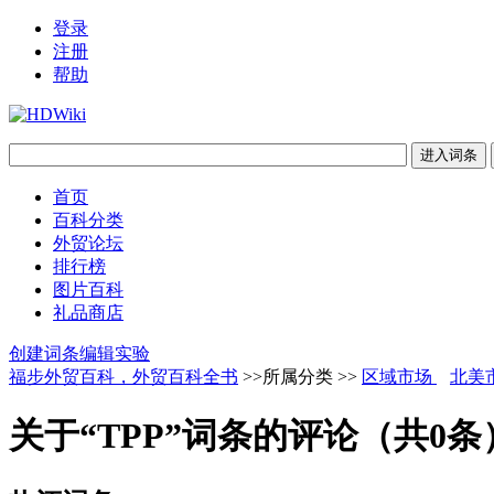
登录
注册
帮助
首页
百科分类
外贸论坛
排行榜
图片百科
礼品商店
创建词条
编辑实验
福步外贸百科，外贸百科全书
>>所属分类 >>
区域市场
北美
关于“TPP”词条的评论（共
0
条