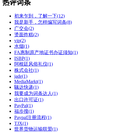
热评词条
初来乍到，了解一下(12)
我是新手，怎样编写词条(8)
广交会(2)
烫面炸糕(2)
vip(2)
水烟(1)
FA惠制原产地证书办证须知(1)
ISBP(1)
阿根廷风俗礼仪(1)
株式会社(1)
jade(1)
MediaMarkt(1)
颿达快递(1)
我要成为词条达人(1)
出口许可证(1)
PayPal(1)
福步搜(1)
Paypal注册流程(1)
TJX(1)
世界货物运输联盟(1)