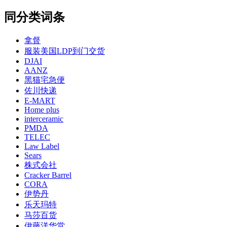
同分类词条
拿督
服装美国LDP到门交货
DJAI
AANZ
黑猫宅急便
佐川快递
E-MART
Home plus
interceramic
PMDA
TELEC
Law Label
Sears
株式会社
Cracker Barrel
CORA
伊势丹
乐天玛特
马莎百货
伊藤洋华堂